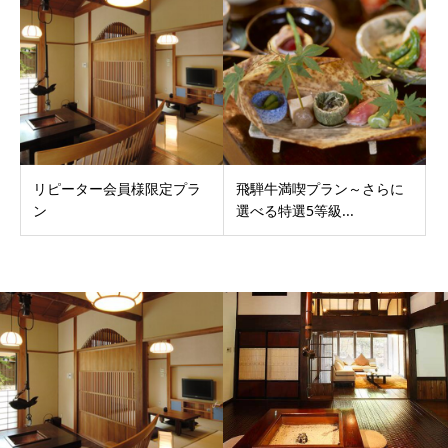
リピーター会員様限定プラ
飛騨牛満喫プラン～さらに
ン
選べる特選5等級...