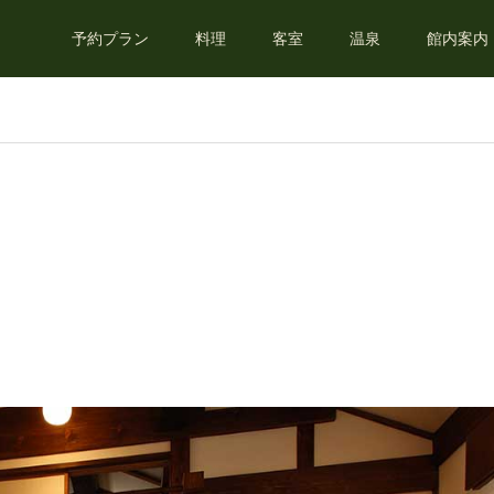
予約プラン
料理
客室
温泉
館内案内