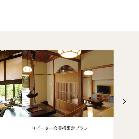
リピーター会員様限定プラン
飛騨牛
選5等