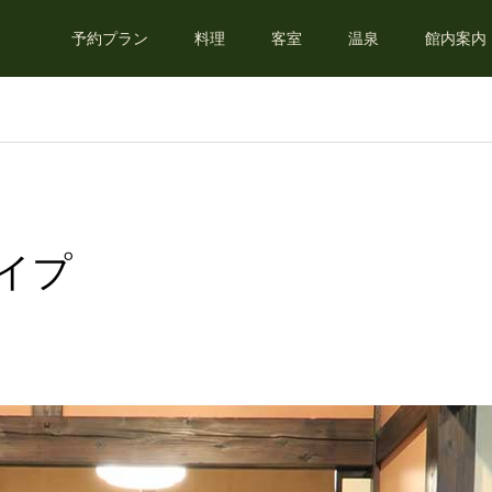
予約プラン
料理
客室
温泉
館内案内
イプ