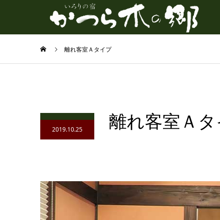
離れ客室Ａタイプ
離れ客室Ａタ
2019.10.25